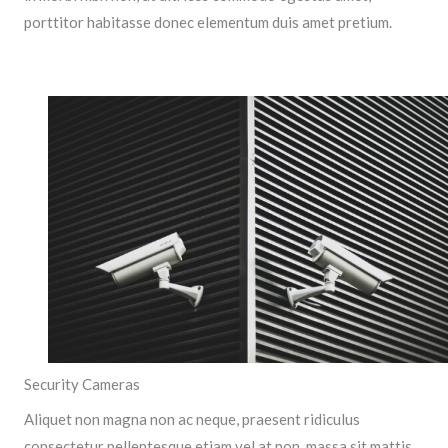
porttitor habitasse donec elementum duis amet pretium.
Security Cameras
Aliquet non magna non ac neque, praesent ridiculus
consectetur pellentesque etiam vel at non, massa sit mattis