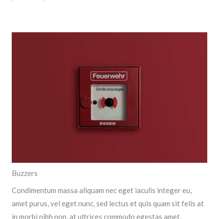
Buzzers
Condimentum massa aliquam nec eget iaculis integer eu,
amet purus, vel eget nunc, sed lectus et quis quam sit felis at
in morbi nibh non, at ultrices commodo egestas amet,